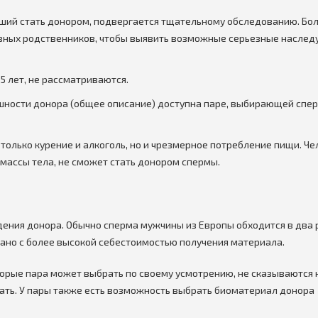
ший стать донором, подвергается тщательному обследованию. Бол
овных родственников, чтобы выявить возможные серьезные насле
5 лет, не рассматриваются.
ности донора (общее описание) доступна паре, выбирающей спер
только курение и алкоголь, но и чрезмерное потребление пищи. Че
 массы тела, не сможет стать донором спермы.
ения донора. Обычно сперма мужчины из Европы обходится в два 
зано с более высокой себестоимостью получения материала.
оторые пара может выбрать по своему усмотрению, не сказываются 
ать. У пары также есть возможность выбрать биоматериал донора