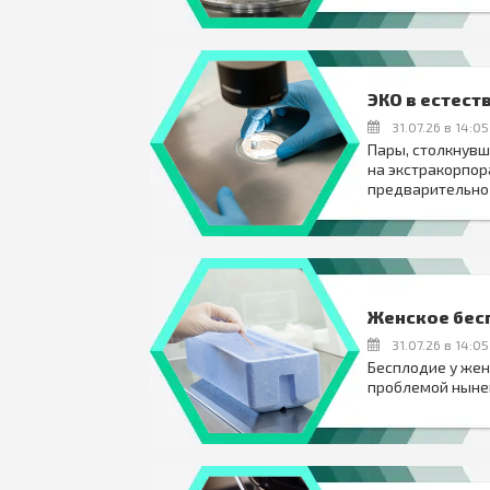
ЭКО в естест
31.07.26 в 14:05
Пары, столкнувш
на экстракорпор
предварительно 
Женское бесп
31.07.26 в 14:05
Бесплодие у жен
проблемой ныне