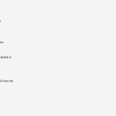
а
ны
анее и
й после