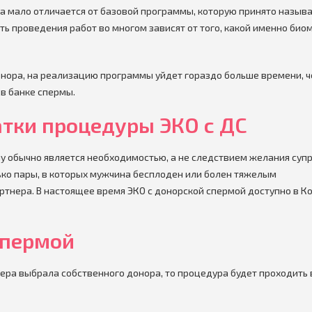
 мало отличается от базовой программы, которую принято назыв
ь проведения работ во многом зависят от того, какой именно био
онора, на реализацию программы уйдет гораздо больше времени, ч
в банке спермы.
тки процедуры ЭКО с ДС
у обычно является необходимостью, а не следствием желания супр
лько пары, в которых мужчина бесплоден или болен тяжелым
тнера. В настоящее время ЭКО с донорской спермой доступно в К
спермой
ера выбрала собственного донора, то процедура будет проходить 