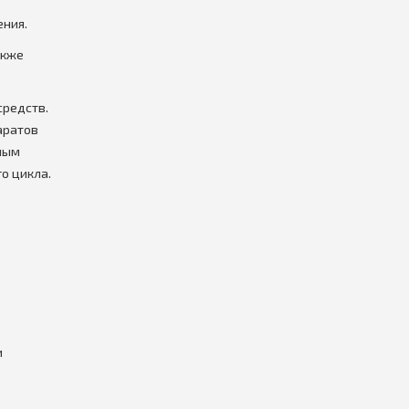
ения.
акже
средств.
аратов
иным
о цикла.
и