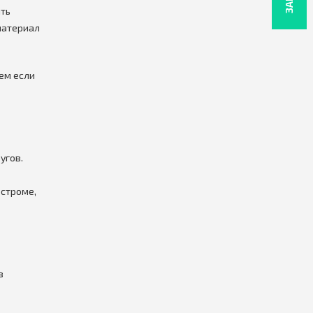
ать
материал
ем если
угов.
остроме,
в