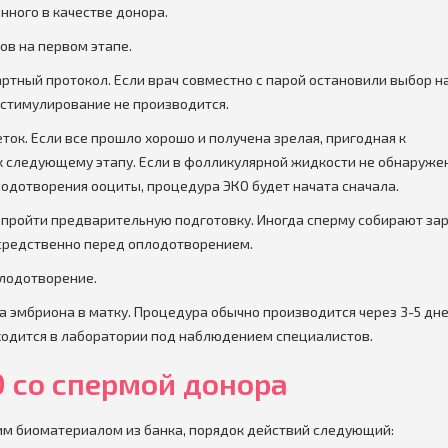
нного в качестве донора.
ов на первом этапе.
ртный протокол. Если врач совместно с парой остановили выбор н
 стимулирование не производится.
ток. Если все прошло хорошо и получена зрелая, пригодная к
к следующему этапу. Если в фолликулярной жидкости не обнаруже
одотворения ооциты, процедура ЭКО будет начата сначала.
пройти предварительную подготовку. Иногда сперму собирают зар
средственно перед оплодотворением.
плодотворение.
эмбриона в матку. Процедура обычно производится через 3-5 дне
ходится в лаборатории под наблюдением специалистов.
 со спермой донора
ким биоматериалом из банка, порядок действий следующий: