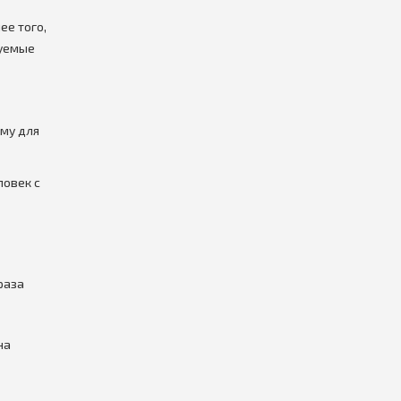
ее того,
дуемые
му для
ловек с
раза
на