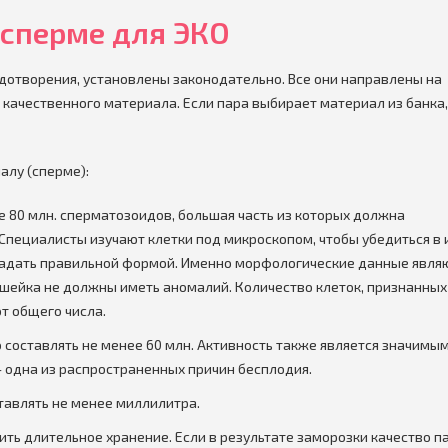
 сперме для ЭКО
дотворения, установлены законодательно. Все они направлены на
качественного материала. Если пара выбирает материал из банка,
алу (сперме):
 80 млн. сперматозоидов, большая часть из которых должна
пециалисты изучают клетки под микроскопом, чтобы убедиться в 
адать правильной формой. Именно морфологические данные явля
и шейка не должны иметь аномалий. Количество клеток, признанных
т общего числа.
о составлять не менее 60 млн. Активность также является значимы
- одна из распространенных причин бесплодия.
тавлять не менее миллилитра.
ь длительное хранение. Если в результате заморозки качество п